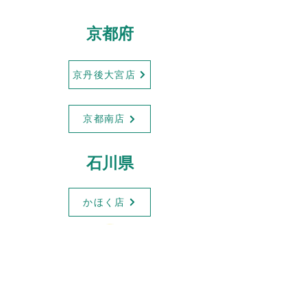
京都府
京丹後大宮店
京都南店
​石川県
かほく店
​大阪府