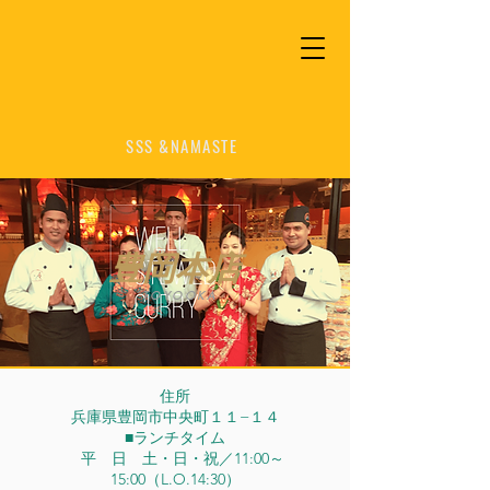
​SSS &NAMASTE
​豊岡本店
​TOYOOKA
住所
兵庫県豊岡市中央町１１−１４
■ランチタイム
平 日 土・日・祝／11:00～
15:00（L.O.14:30）