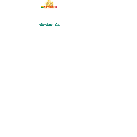
京都府
京丹後大宮店
京都南店
​石川県
かほく店